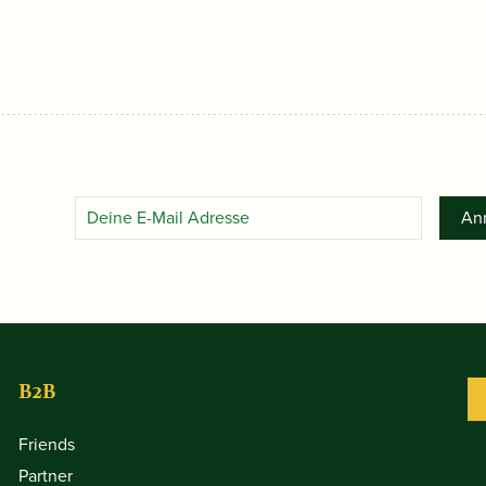
An
B2B
Friends
Partner