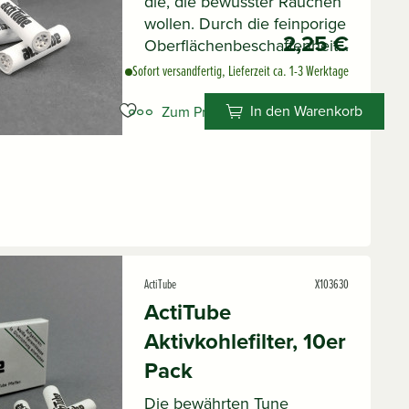
die, die bewusster Rauchen
wollen. Durch die feinporige
2,25 €
Oberflächenbeschaffenheit...
Sofort versandfertig, Lieferzeit ca. 1-3 Werktage
In den Warenkorb
Zum Produkt
ActiTube
X103630
ActiTube
Aktivkohlefilter, 10er
Pack
Die bewährten Tune