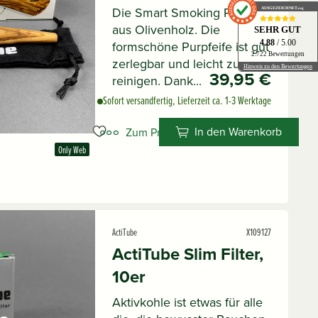
Die Smart Smoking Pfeife
AUSGEZEICHNET
.org
aus Olivenholz. Die
SEHR GUT
formschöne Purpfeife ist gut
4.88
/ 5.00
2.722 Bewertungen
zerlegbar und leicht zu
Hinweis zu den Bewertungen
39,95 €
reinigen. Dank...
Sofort versandfertig, Lieferzeit ca. 1-3 Werktage
In den Warenkorb
Zum Produkt
Only Web
ActiTube
X109127
ActiTube Slim Filter,
10er
Aktivkohle ist etwas für alle