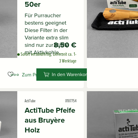
50er
Für Purraucher
bestens geeignet
Diese Filter in der
Variante extra slim
8,50 €
sind nur zur Hälfte
mit Aktivkohle...
Sofort versandfertig, Lieferzeit ca. 1-
3 Werktage
In den Warenkorb
Zum Produkt
ActiTube
X107754
ActiTube Pfeife
aus Bruyère
Holz