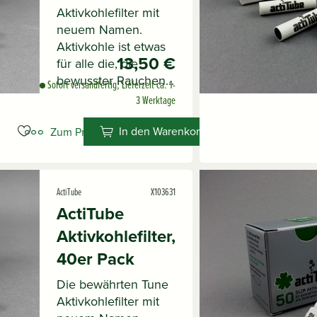
Aktivkohlefilter mit
neuem Namen.
Aktivkohle ist etwas
13,50 €
für alle die, die
bewusster Rauchen...
Sofort versandfertig, Lieferzeit ca. 1-
3 Werktage
In den Warenkorb
Zum Produkt
ActiTube
X103631
ActiTube
Aktivkohlefilter,
40er Pack
Die bewährten Tune
Aktivkohlefilter mit