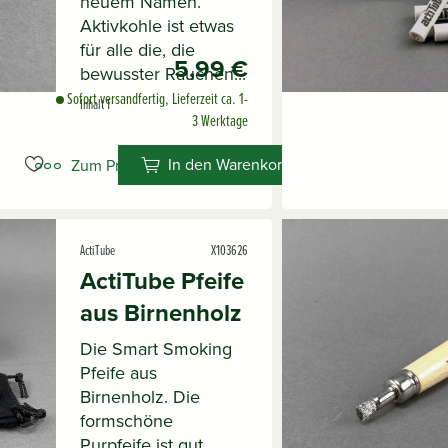
neuem Namen.
Aktivkohle ist etwas
für alle die, die
5,99 €
bewusster Rauchen...
Sofort versandfertig, Lieferzeit ca. 1-
Inhalt
1
3 Werktage
In den Warenkorb
Zum Produkt
ActiTube
X103626
ActiTube Pfeife
aus Birnenholz
Die Smart Smoking
Pfeife aus
Birnenholz. Die
formschöne
Purpfeife ist gut