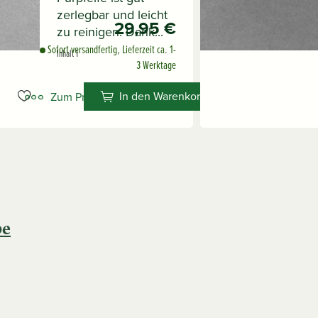
zerlegbar und leicht
29,95 €
zu reinigen. Dank...
Sofort versandfertig, Lieferzeit ca. 1-
Inhalt
1
3 Werktage
In den Warenkorb
Zum Produkt
be