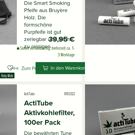
Die Smart Smoking
Pfeife aus Bruyère
Holz. Die
formschöne
Purpfeife ist gut
39,95 €
zerlegbar und leicht
zu reinigen....
Sofort versandfertig, Lieferzeit ca. 1-
3 Werktage
In den Warenkorb
Zum Produkt
Only Web
ActiTube
X103322
ActiTube
Aktivkohlefilter,
100er Pack
Die bewährten Tune