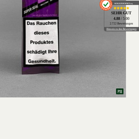
AUSGEZEICHNET
.org
SEHR GUT
4.88
/ 5.00
2.722 Bewertungen
Hinweis zu den Bewertungen
P18