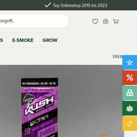
Top Onlineshop 2015 bis 2023
AS
E-SMOKE
GROW
X109397
Neu!
Sale!
Bundles
Brands
Gutscheine