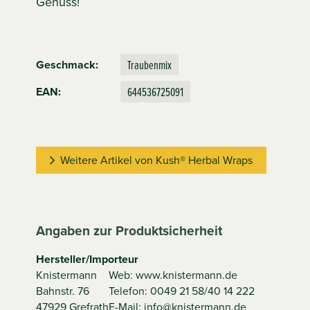
Genuss!
Traubenmix
Geschmack:
644536725091
EAN:
Weitere Artikel von Kush® Herbal Wraps
Angaben zur Produktsicherheit
Hersteller/Importeur
Knistermann
Web: www.knistermann.de
Bahnstr. 76
Telefon: 0049 21 58/40 14 222
47929 Grefrath
E-Mail: info@knistermann.de