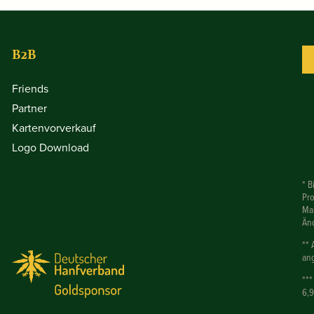
B2B
Friends
Partner
Kartenvorverkauf
Logo Download
* B
Pr
Mar
Än
** 
ang
***
6,