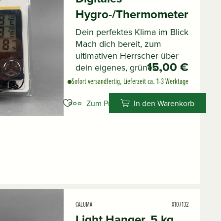
Hygro-/Thermometer
Dein perfektes Klima im Blick
Mach dich bereit, zum
ultimativen Herrscher über
15,00 €
dein eigenes, grünes...
Sofort versandfertig, Lieferzeit ca. 1-3 Werktage
Zum Produkt
In den Warenkorb
CALUMA
X107132
Light Hanger, 5 kg