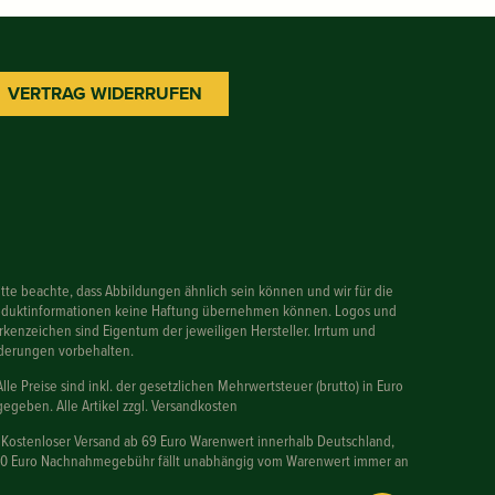
VERTRAG WIDERRUFEN
itte beachte, dass Abbildungen ähnlich sein können und wir für die
oduktinformationen keine Haftung übernehmen können. Logos und
kenzeichen sind Eigentum der jeweiligen Hersteller. Irrtum und
derungen vorbehalten.
Alle Preise sind inkl. der gesetzlichen Mehrwertsteuer (brutto) in Euro
egeben. Alle Artikel zzgl. Versandkosten
 Kostenloser Versand ab 69 Euro Warenwert innerhalb Deutschland,
90 Euro Nachnahmegebühr fällt unabhängig vom Warenwert immer an