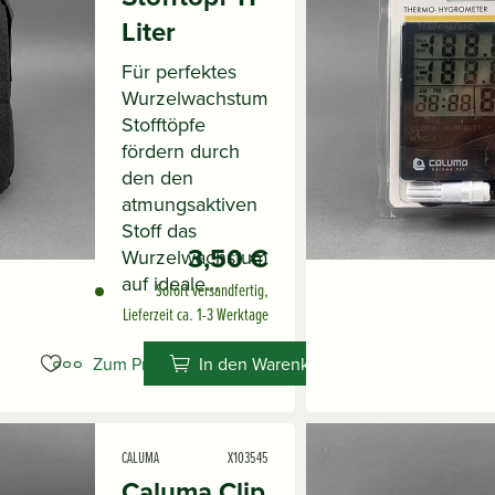
Liter
Für perfektes
Wurzelwachstum
Stofftöpfe
fördern durch
den den
atmungsaktiven
Stoff das
3,50 €
Wurzelwachstum
auf ideale...
Sofort versandfertig,
Lieferzeit ca. 1-3 Werktage
Zum Produkt
In den Warenkorb
CALUMA
X103545
Caluma Clip