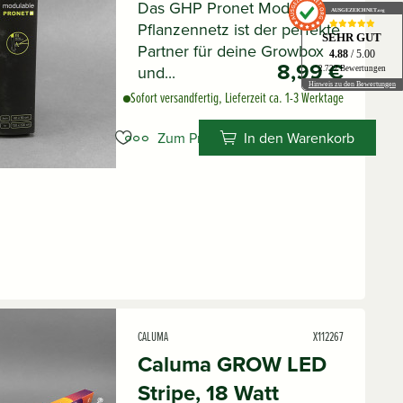
Das GHP Pronet Modulare
AUSGEZEICHNET
.org
Pflanzennetz ist der perfekte
SEHR GUT
Partner für deine Growbox
4.88
/ 5.00
8,99 €
und...
2.722 Bewertungen
Hinweis zu den Bewertungen
Sofort versandfertig, Lieferzeit ca. 1-3 Werktage
Zum Produkt
In den Warenkorb
CALUMA
X112267
Caluma GROW LED
Stripe, 18 Watt