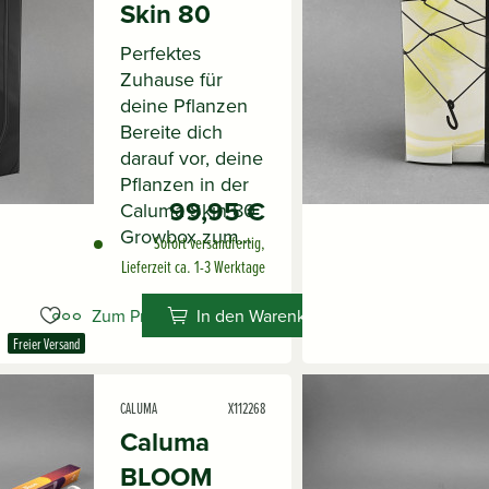
Skin 80
Perfektes
Zuhause für
deine Pflanzen
Bereite dich
darauf vor, deine
Pflanzen in der
99,95 €
Caluma Skin 80
Growbox zum...
Sofort versandfertig,
Lieferzeit ca. 1-3 Werktage
Zum Produkt
In den Warenkorb
Freier Versand
CALUMA
X112268
Caluma
BLOOM