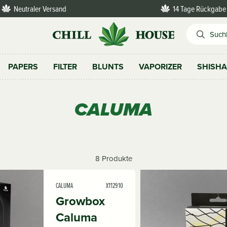
Neutraler Versand
14 Tage Rückgabe
PAPERS
FILTER
BLUNTS
VAPORIZER
SHISH
CALUMA
8 Produkte
CALUMA
X112910
Growbox
Caluma