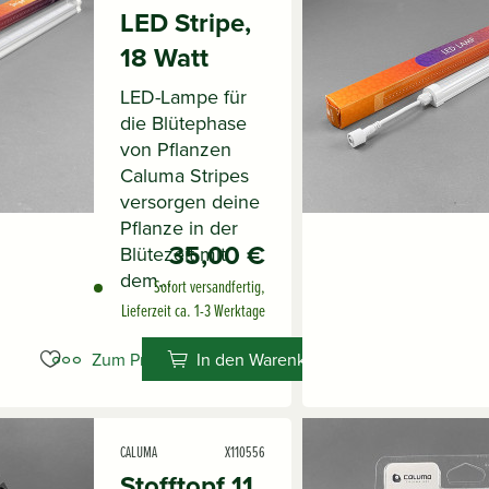
LED Stripe,
18 Watt
LED-Lampe für
die Blütephase
von Pflanzen
Caluma Stripes
versorgen deine
Pflanze in der
35,00 €
Blütezeit mit
dem...
Sofort versandfertig,
Lieferzeit ca. 1-3 Werktage
Zum Produkt
In den Warenkorb
CALUMA
X110556
Stofftopf 11