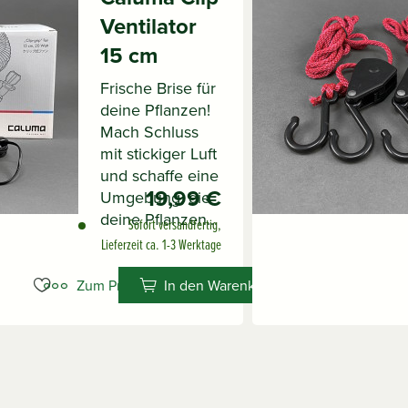
Ventilator
15 cm
Frische Brise für
deine Pflanzen!
Mach Schluss
mit stickiger Luft
und schaffe eine
19,99 €
Umgebung, die
deine Pflanzen...
Sofort versandfertig,
Lieferzeit ca. 1-3 Werktage
Zum Produkt
In den Warenkorb