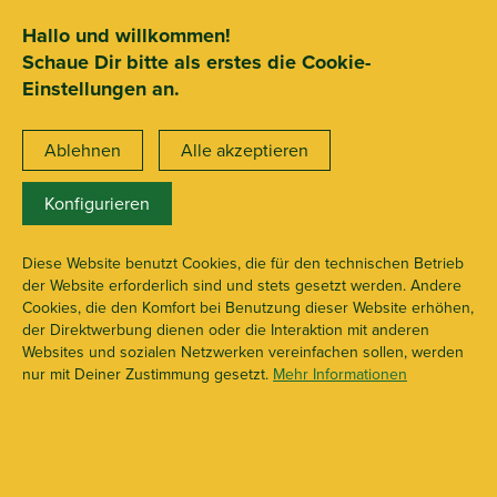
SEHR GUT
ZEICHNET
.org
2.722 Bewertungen
Hinweise
Hallo und willkommen!
Schaue Dir bitte als erstes die Cookie-
15€ Mindestbestellwert
Einstellungen an.
Ablehnen
Alle akzeptieren
Konfigurieren
Zubehör
X110973
Diese Website benutzt Cookies, die für den technischen Betrieb
der Website erforderlich sind und stets gesetzt werden. Andere
Cookies, die den Komfort bei Benutzung dieser Website erhöhen,
der Direktwerbung dienen oder die Interaktion mit anderen
Websites und sozialen Netzwerken vereinfachen sollen, werden
nur mit Deiner Zustimmung gesetzt.
Mehr Informationen