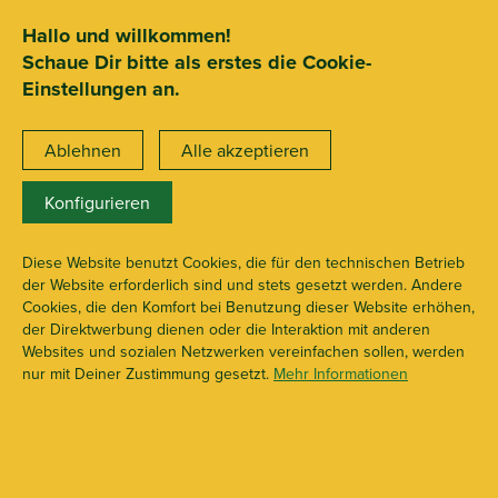
SEHR GUT
ZEICHNET
.org
2.722 Bewertungen
Hinweise
Hallo und willkommen!
Schaue Dir bitte als erstes die Cookie-
15€ Mindestbestellwert
Einstellungen an.
Ablehnen
Alle akzeptieren
Konfigurieren
Diese Website benutzt Cookies, die für den technischen Betrieb
der Website erforderlich sind und stets gesetzt werden. Andere
Cookies, die den Komfort bei Benutzung dieser Website erhöhen,
der Direktwerbung dienen oder die Interaktion mit anderen
Websites und sozialen Netzwerken vereinfachen sollen, werden
Sicher einkaufen & bezahlen
nur mit Deiner Zustimmung gesetzt.
Mehr Informationen