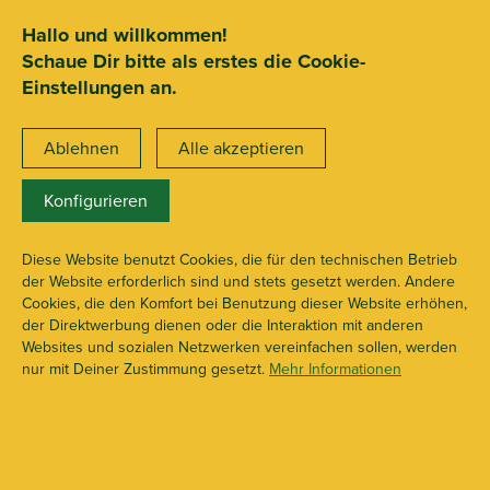
SEHR GUT
ZEICHNET
.org
2.722 Bewertungen
Hinweise
Hallo und willkommen!
Schaue Dir bitte als erstes die Cookie-
15€ Mindestbestellwert
Einstellungen an.
Ablehnen
Alle akzeptieren
Konfigurieren
Dünger & Sets
X106921
Diese Website benutzt Cookies, die für den technischen Betrieb
der Website erforderlich sind und stets gesetzt werden. Andere
Cookies, die den Komfort bei Benutzung dieser Website erhöhen,
der Direktwerbung dienen oder die Interaktion mit anderen
Websites und sozialen Netzwerken vereinfachen sollen, werden
nur mit Deiner Zustimmung gesetzt.
Mehr Informationen