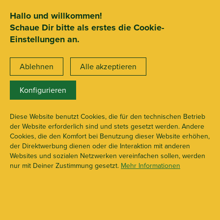
SEHR GUT
ZEICHNET
.org
2.722 Bewertungen
Hinweise
Hallo und willkommen!
Schaue Dir bitte als erstes die Cookie-
15€ Mindestbestellwert
Einstellungen an.
Ablehnen
Alle akzeptieren
Konfigurieren
Töpfe & Untersetzer
X104761
Diese Website benutzt Cookies, die für den technischen Betrieb
der Website erforderlich sind und stets gesetzt werden. Andere
Cookies, die den Komfort bei Benutzung dieser Website erhöhen,
der Direktwerbung dienen oder die Interaktion mit anderen
Websites und sozialen Netzwerken vereinfachen sollen, werden
nur mit Deiner Zustimmung gesetzt.
Mehr Informationen