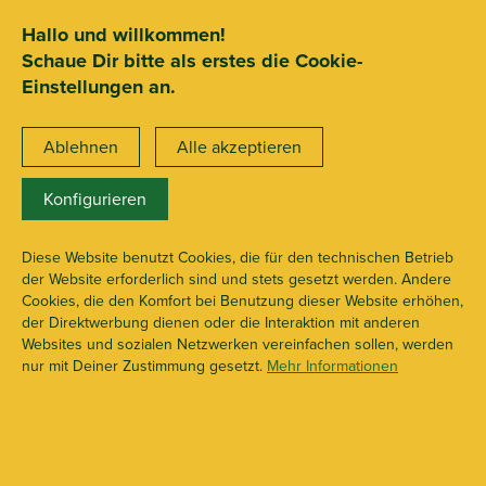
SEHR GUT
ZEICHNET
.org
2.722 Bewertungen
Hinweise
Hallo und willkommen!
Schaue Dir bitte als erstes die Cookie-
15€ Mindestbestellwert
Einstellungen an.
Ablehnen
Alle akzeptieren
Konfigurieren
Gartenzubehör & Ernte
X110552
Diese Website benutzt Cookies, die für den technischen Betrieb
der Website erforderlich sind und stets gesetzt werden. Andere
Cookies, die den Komfort bei Benutzung dieser Website erhöhen,
der Direktwerbung dienen oder die Interaktion mit anderen
Websites und sozialen Netzwerken vereinfachen sollen, werden
nur mit Deiner Zustimmung gesetzt.
Mehr Informationen