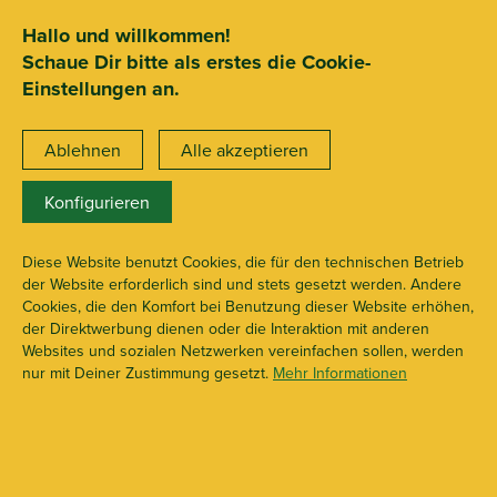
SEHR GUT
ZEICHNET
.org
2.722 Bewertungen
Hinweise
Hallo und willkommen!
Schaue Dir bitte als erstes die Cookie-
15€ Mindestbestellwert
Einstellungen an.
Ablehnen
Alle akzeptieren
Konfigurieren
X109828
Glasbehälter
Diese Website benutzt Cookies, die für den technischen Betrieb
der Website erforderlich sind und stets gesetzt werden. Andere
Cookies, die den Komfort bei Benutzung dieser Website erhöhen,
der Direktwerbung dienen oder die Interaktion mit anderen
Websites und sozialen Netzwerken vereinfachen sollen, werden
nur mit Deiner Zustimmung gesetzt.
Mehr Informationen