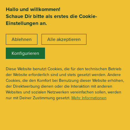
SEHR GUT
ZEICHNET
.org
2.722 Bewertungen
Hinweise
Hallo und willkommen!
Schaue Dir bitte als erstes die Cookie-
15€ Mindestbestellwert
Einstellungen an.
Ablehnen
Alle akzeptieren
Konfigurieren
King Size + Tips
X113218
Diese Website benutzt Cookies, die für den technischen Betrieb
der Website erforderlich sind und stets gesetzt werden. Andere
Cookies, die den Komfort bei Benutzung dieser Website erhöhen,
der Direktwerbung dienen oder die Interaktion mit anderen
Websites und sozialen Netzwerken vereinfachen sollen, werden
nur mit Deiner Zustimmung gesetzt.
Mehr Informationen