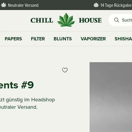
Neutraler Versand
14 Tage Rückgabe
PAPERS
FILTER
BLUNTS
VAPORIZER
SHISH
ents #9
tzt günstig im Headshop
eutraler Versand.