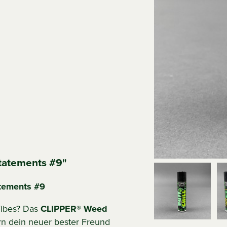
tatements #9"
tements #9
 Vibes? Das
CLIPPER® Weed
rn dein neuer bester Freund