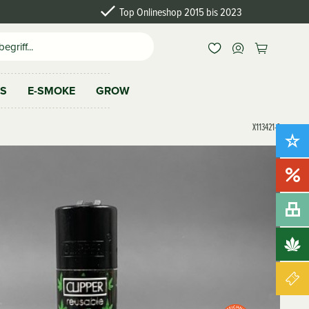
Top Onlineshop 2015 bis 2023
AS
E-SMOKE
GROW
X113421-2
Neu!
Sale!
Bundles
Brands
Gutscheine