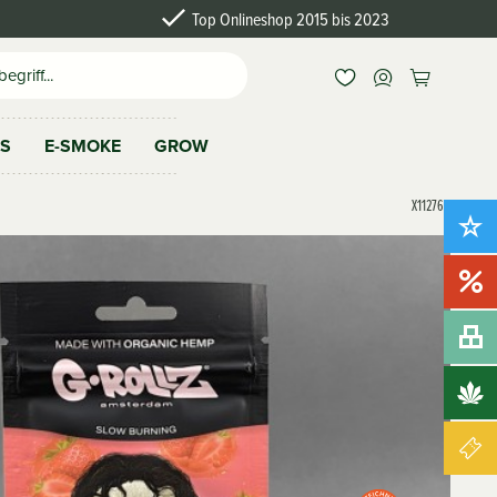
Top Onlineshop 2015 bis 2023
AS
E-SMOKE
GROW
X112760
Neu!
Sale!
Bundles
Brands
Gutscheine