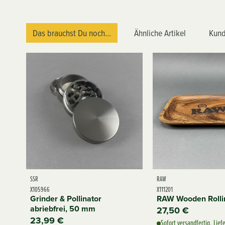
Das brauchst Du noch...
Ähnliche Artikel
Kund
SSR
RAW
X105966
X111201
Grinder & Pollinator
RAW Wooden Rolli
abriebfrei, 50 mm
27,50 €
23,99 €
Sofort versandfertig, Lief