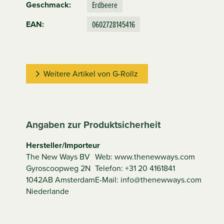
Erdbeere
Geschmack:
0602728145416
EAN:
Weitere Artikel von G-Rollz
Angaben zur Produktsicherheit
Hersteller/Importeur
The New Ways BV
Web: www.thenewways.com
Gyroscoopweg 2N
Telefon: +31 20 4161841
1042AB Amsterdam
E-Mail: info@thenewways.com
Niederlande