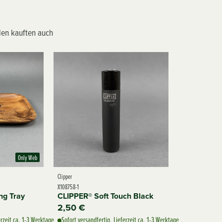
en kauften auch
Only Web
Clipper
X108758-1
ng Tray
CLIPPER® Soft Touch Black
2,50 €
erzeit ca. 1-3 Werktage
Sofort versandfertig, Lieferzeit ca. 1-3 Werktage