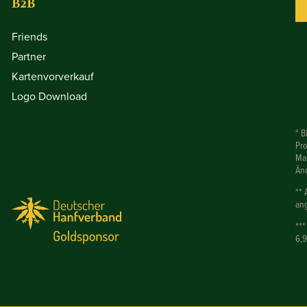
B2B
Friends
Partner
Kartenvorverkauf
Logo Download
* B
Pr
Mar
Än
** 
ang
***
6,