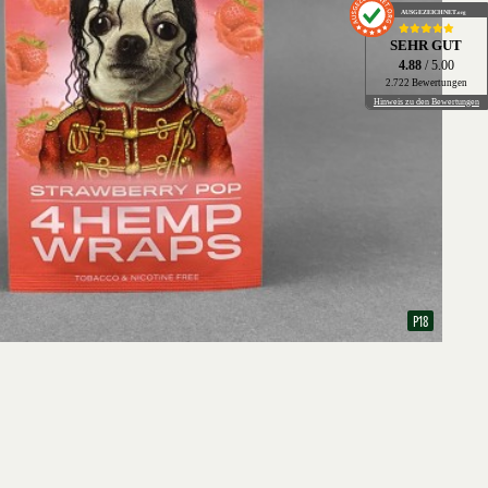
AUSGEZEICHNET
.org
SEHR GUT
4.88
/ 5.00
2.722 Bewertungen
Hinweis zu den Bewertungen
P18