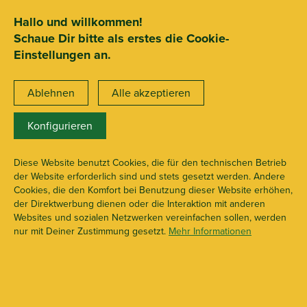
SEHR GUT
ZEICHNET
.org
2.722 Bewertungen
Hinweise
Hallo und willkommen!
Schaue Dir bitte als erstes die Cookie-
15€ Mindestbestellwert
Einstellungen an.
Ablehnen
Alle akzeptieren
Konfigurieren
G-Rollz Blunts
X112762
Diese Website benutzt Cookies, die für den technischen Betrieb
der Website erforderlich sind und stets gesetzt werden. Andere
Cookies, die den Komfort bei Benutzung dieser Website erhöhen,
der Direktwerbung dienen oder die Interaktion mit anderen
Websites und sozialen Netzwerken vereinfachen sollen, werden
nur mit Deiner Zustimmung gesetzt.
Mehr Informationen