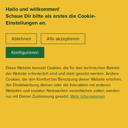
SEHR GUT
ZEICHNET
.org
2.722 Bewertungen
Hinweise
Hallo und willkommen!
Schaue Dir bitte als erstes die Cookie-
15€ Mindestbestellwert
Einstellungen an.
Ablehnen
Alle akzeptieren
Konfigurieren
G-Rollz Blunts
X113216
Diese Website benutzt Cookies, die für den technischen Betrieb
der Website erforderlich sind und stets gesetzt werden. Andere
Cookies, die den Komfort bei Benutzung dieser Website erhöhen,
der Direktwerbung dienen oder die Interaktion mit anderen
Websites und sozialen Netzwerken vereinfachen sollen, werden
nur mit Deiner Zustimmung gesetzt.
Mehr Informationen