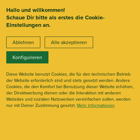
SEHR GUT
ZEICHNET
.org
2.722 Bewertungen
Hinweise
Hallo und willkommen!
Schaue Dir bitte als erstes die Cookie-
15€ Mindestbestellwert
Einstellungen an.
Ablehnen
Alle akzeptieren
Konfigurieren
Filter
Diese Website benutzt Cookies, die für den technischen Betrieb
der Website erforderlich sind und stets gesetzt werden. Andere
Cookies, die den Komfort bei Benutzung dieser Website erhöhen,
der Direktwerbung dienen oder die Interaktion mit anderen
Websites und sozialen Netzwerken vereinfachen sollen, werden
nur mit Deiner Zustimmung gesetzt.
Mehr Informationen
Einweg
Mehrweg
Filter 5/6 mm
Filter 7/8 mm
Filter 9+ mm