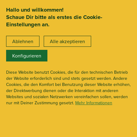
SEHR GUT
ZEICHNET
.org
2.722 Bewertungen
Hinweise
Hallo und willkommen!
Schaue Dir bitte als erstes die Cookie-
15€ Mindestbestellwert
Einstellungen an.
Ablehnen
Alle akzeptieren
Konfigurieren
Filter
Diese Website benutzt Cookies, die für den technischen Betrieb
der Website erforderlich sind und stets gesetzt werden. Andere
Cookies, die den Komfort bei Benutzung dieser Website erhöhen,
der Direktwerbung dienen oder die Interaktion mit anderen
Websites und sozialen Netzwerken vereinfachen sollen, werden
nur mit Deiner Zustimmung gesetzt.
Mehr Informationen
Einweg
Mehrweg
Filter 5/6 mm
Filter 7/8 mm
Filter 9+ mm