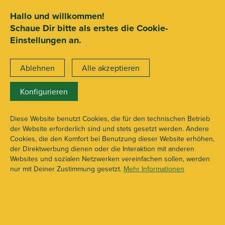
SEHR GUT
ZEICHNET
.org
2.722 Bewertungen
Hinweise
Hallo und willkommen!
Schaue Dir bitte als erstes die Cookie-
15€ Mindestbestellwert
Einstellungen an.
Ablehnen
Alle akzeptieren
Konfigurieren
X112287
Filter 5/6 mm
Diese Website benutzt Cookies, die für den technischen Betrieb
der Website erforderlich sind und stets gesetzt werden. Andere
Cookies, die den Komfort bei Benutzung dieser Website erhöhen,
der Direktwerbung dienen oder die Interaktion mit anderen
Websites und sozialen Netzwerken vereinfachen sollen, werden
nur mit Deiner Zustimmung gesetzt.
Mehr Informationen