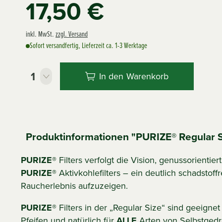
17,50 €
inkl. MwSt.
zzgl. Versand
Sofort versandfertig, Lieferzeit ca. 1-3 Werktage
In den
Warenkorb
Produktinformationen "PURIZE® Regular S
PURIZE®
Filters verfolgt die Vision, genussorientie
PURIZE®
Aktivkohlefilters – ein deutlich schadsto
Raucherlebnis aufzuzeigen.
PURIZE®
Filters in der „Regular Size“ sind geeigne
Pfeifen und natürlich für
ALLE
Arten von Selbstged