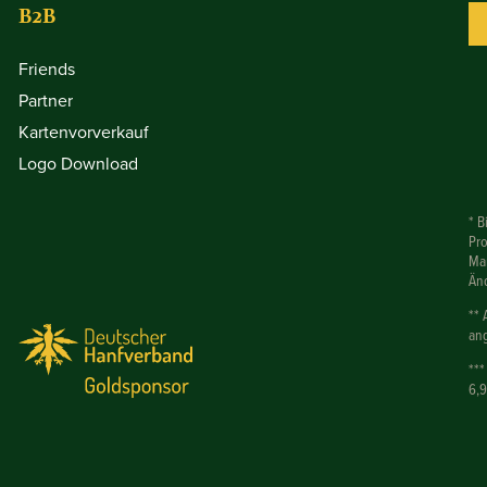
B2B
Friends
Partner
Kartenvorverkauf
Logo Download
* B
Pr
Mar
Än
** 
ang
***
6,