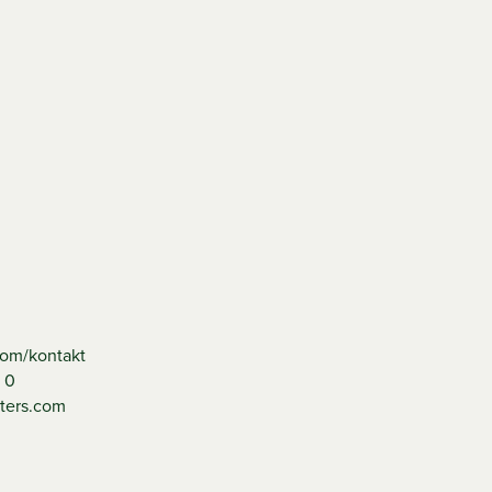
com/kontakt
 0
lters.com