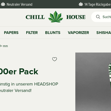
Neutraler Versand
14 Tage Rückgabe
PAPERS
FILTER
BLUNTS
VAPORIZER
SHISH
 9+ mm
00er Pack
 günstig in unserem HEADSHOP
eutraler Versand!