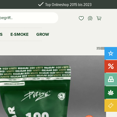
Top Onlineshop 2015 bis 2023
AS
E-SMOKE
GROW
X108886
Neu!
Sale!
Bundles
Brands
Gutscheine