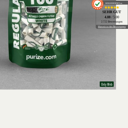
AUSGEZEICHNET
.org
SEHR GUT
4.88
/ 5.00
2.722 Bewertungen
Hinweis zu den Bewertungen
Only Web