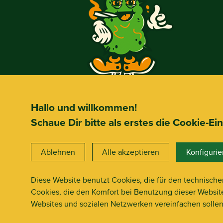
Hallo und willkommen!
Schaue Dir bitte als erstes die Cookie-Ei
Ablehnen
Alle akzeptieren
Konfigurie
Diese Website benutzt Cookies, die für den technische
Cookies, die den Komfort bei Benutzung dieser Websit
Websites und sozialen Netzwerken vereinfachen solle