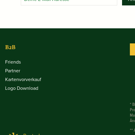
B2B
Friends
Partner
Kartenvorverkauf
Logo Download
* B
Pr
Mar
Än
** 