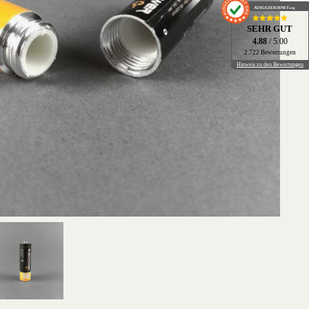
AUSGEZEICHNET
.org
SEHR GUT
4.88
/ 5.00
2.722 Bewertungen
Hinweis zu den Bewertungen