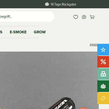
14 Tage Rückgabe
AS
E-SMOKE
GROW
X100661
Neu!
Sale!
Bundles
Brands
Gutscheine