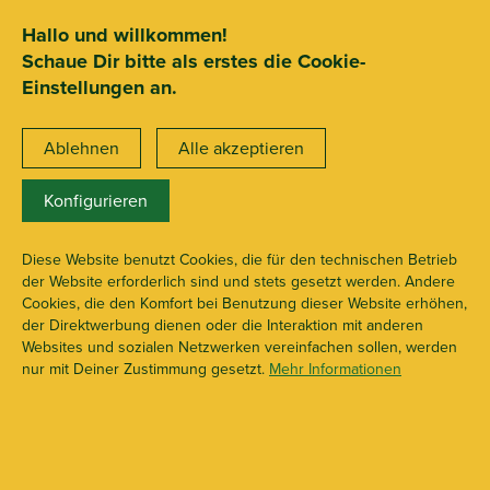
SEHR GUT
ZEICHNET
.org
2.722 Bewertungen
Hinweise
Hallo und willkommen!
Schaue Dir bitte als erstes die Cookie-
Kostenloser Versand ab 69€***
Einstellungen an.
Ablehnen
Alle akzeptieren
Konfigurieren
1 1/4 + Flavour
X109430
Diese Website benutzt Cookies, die für den technischen Betrieb
der Website erforderlich sind und stets gesetzt werden. Andere
Cookies, die den Komfort bei Benutzung dieser Website erhöhen,
der Direktwerbung dienen oder die Interaktion mit anderen
Websites und sozialen Netzwerken vereinfachen sollen, werden
nur mit Deiner Zustimmung gesetzt.
Mehr Informationen