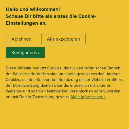
SEHR GUT
ZEICHNET
.org
2.722 Bewertungen
Hinweise
Hallo und willkommen!
Schaue Dir bitte als erstes die Cookie-
15€ Mindestbestellwert
Einstellungen an.
Ablehnen
Alle akzeptieren
Konfigurieren
X109416
1 1/4 + Flavour
Diese Website benutzt Cookies, die für den technischen Betrieb
der Website erforderlich sind und stets gesetzt werden. Andere
Cookies, die den Komfort bei Benutzung dieser Website erhöhen,
der Direktwerbung dienen oder die Interaktion mit anderen
Websites und sozialen Netzwerken vereinfachen sollen, werden
nur mit Deiner Zustimmung gesetzt.
Mehr Informationen