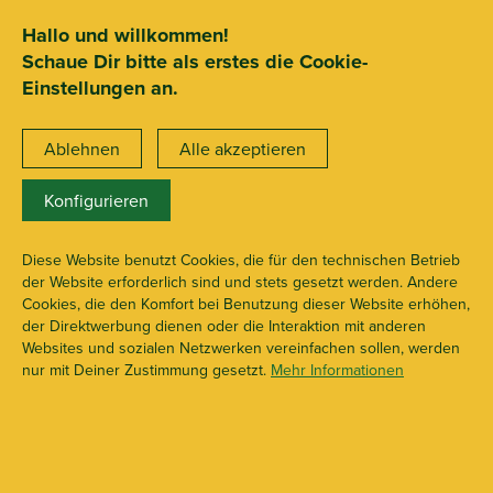
SEHR GUT
ZEICHNET
.org
2.722 Bewertungen
Hinweise
Hallo und willkommen!
Schaue Dir bitte als erstes die Cookie-
15€ Mindestbestellwert
Einstellungen an.
Ablehnen
Alle akzeptieren
Konfigurieren
X102107
Räucherwerk
Diese Website benutzt Cookies, die für den technischen Betrieb
der Website erforderlich sind und stets gesetzt werden. Andere
Cookies, die den Komfort bei Benutzung dieser Website erhöhen,
der Direktwerbung dienen oder die Interaktion mit anderen
Websites und sozialen Netzwerken vereinfachen sollen, werden
nur mit Deiner Zustimmung gesetzt.
Mehr Informationen