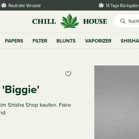
Neutraler Versand
14 Tage Rückgabe
PAPERS
FILTER
BLUNTS
VAPORIZER
SHISH
'Biggie'
ig im Shisha Shop kaufen. Faire
nd.