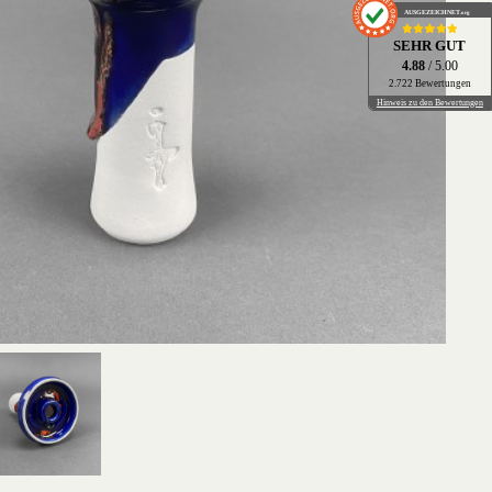
AUSGEZEICHNET
.org
SEHR GUT
4.88
/ 5.00
2.722 Bewertungen
Hinweis zu den Bewertungen