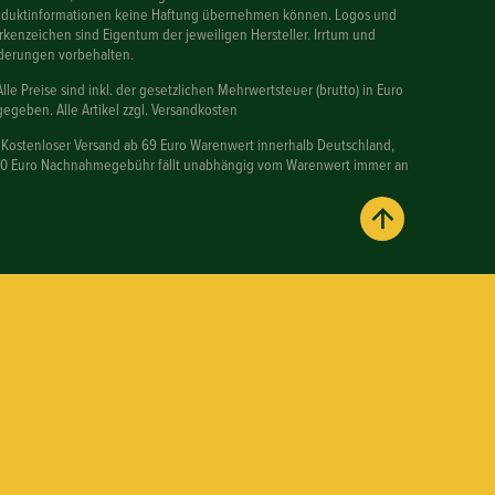
oduktinformationen keine Haftung übernehmen können. Logos und
kenzeichen sind Eigentum der jeweiligen Hersteller. Irrtum und
derungen vorbehalten.
Alle Preise sind inkl. der gesetzlichen Mehrwertsteuer (brutto) in Euro
egeben. Alle Artikel zzgl. Versandkosten
 Kostenloser Versand ab 69 Euro Warenwert innerhalb Deutschland,
90 Euro Nachnahmegebühr fällt unabhängig vom Warenwert immer an