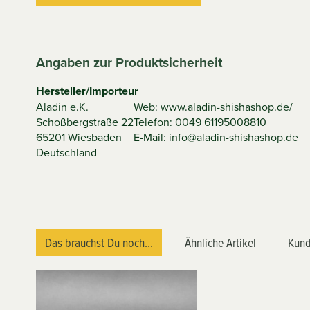
Angaben zur Produktsicherheit
Hersteller/Importeur
Aladin e.K.
Web: www.aladin-shishashop.de/
Schoßbergstraße 22
Telefon: 0049 61195008810
65201 Wiesbaden
E-Mail: info@aladin-shishashop.de
Deutschland
Das brauchst Du noch...
Ähnliche Artikel
Kund