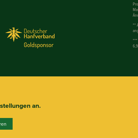
Pr
Mar
Än
** 
ang
***
6,
nstellungen an.
ren