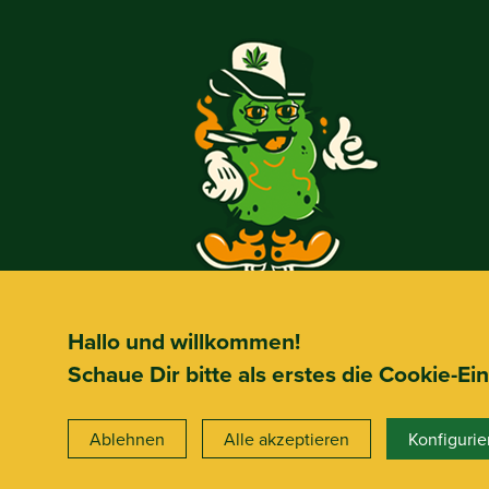
Hallo und willkommen!
Schaue Dir bitte als erstes die Cookie-Ei
Ablehnen
Alle akzeptieren
Konfigurie