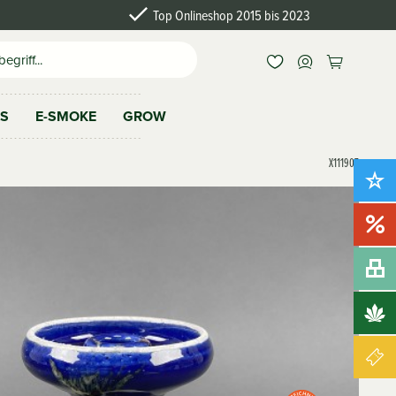
Top Onlineshop 2015 bis 2023
AS
E-SMOKE
GROW
X111907
Neu!
Sale!
Bundles
Brands
Gutscheine