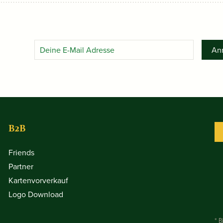
An
B2B
Friends
Partner
Kartenvorverkauf
Logo Download
* B