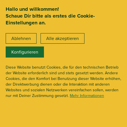
SEHR GUT
ZEICHNET
.org
2.722 Bewertungen
Hinweise
Hallo und willkommen!
Schaue Dir bitte als erstes die Cookie-
15€ Mindestbestellwert
Einstellungen an.
Ablehnen
Alle akzeptieren
Konfigurieren
Budmaster
X112719
Diese Website benutzt Cookies, die für den technischen Betrieb
der Website erforderlich sind und stets gesetzt werden. Andere
Cookies, die den Komfort bei Benutzung dieser Website erhöhen,
der Direktwerbung dienen oder die Interaktion mit anderen
Websites und sozialen Netzwerken vereinfachen sollen, werden
nur mit Deiner Zustimmung gesetzt.
Mehr Informationen