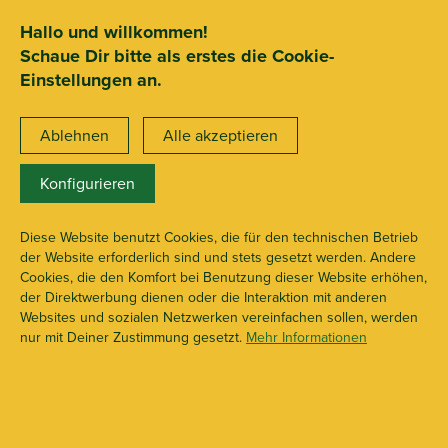
SEHR GUT
ZEICHNET
.org
2.722 Bewertungen
Hinweise
Hallo und willkommen!
Schaue Dir bitte als erstes die Cookie-
15€ Mindestbestellwert
Einstellungen an.
Ablehnen
Alle akzeptieren
Konfigurieren
klar
X103063
Diese Website benutzt Cookies, die für den technischen Betrieb
der Website erforderlich sind und stets gesetzt werden. Andere
Cookies, die den Komfort bei Benutzung dieser Website erhöhen,
der Direktwerbung dienen oder die Interaktion mit anderen
Websites und sozialen Netzwerken vereinfachen sollen, werden
nur mit Deiner Zustimmung gesetzt.
Mehr Informationen