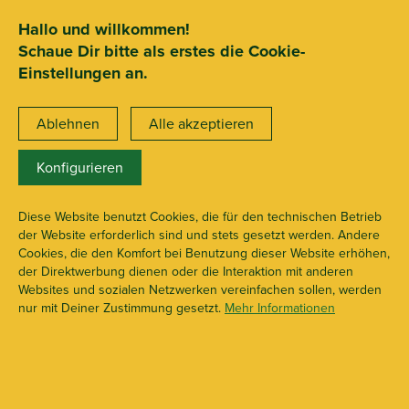
SEHR GUT
ZEICHNET
.org
2.722 Bewertungen
Hinweise
Hallo und willkommen!
Schaue Dir bitte als erstes die Cookie-
15€ Mindestbestellwert
Einstellungen an.
Ablehnen
Alle akzeptieren
Konfigurieren
Mylar Baggies
X113354
Diese Website benutzt Cookies, die für den technischen Betrieb
der Website erforderlich sind und stets gesetzt werden. Andere
Cookies, die den Komfort bei Benutzung dieser Website erhöhen,
der Direktwerbung dienen oder die Interaktion mit anderen
Websites und sozialen Netzwerken vereinfachen sollen, werden
nur mit Deiner Zustimmung gesetzt.
Mehr Informationen