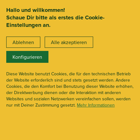
SEHR GUT
ZEICHNET
.org
2.722 Bewertungen
Hinweise
Hallo und willkommen!
Schaue Dir bitte als erstes die Cookie-
15€ Mindestbestellwert
Einstellungen an.
Ablehnen
Alle akzeptieren
Konfigurieren
X113194
Mylar Baggies
Diese Website benutzt Cookies, die für den technischen Betrieb
der Website erforderlich sind und stets gesetzt werden. Andere
Cookies, die den Komfort bei Benutzung dieser Website erhöhen,
der Direktwerbung dienen oder die Interaktion mit anderen
Websites und sozialen Netzwerken vereinfachen sollen, werden
nur mit Deiner Zustimmung gesetzt.
Mehr Informationen