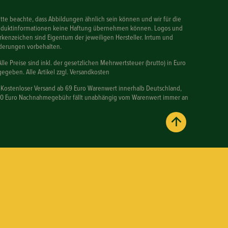
itte beachte, dass Abbildungen ähnlich sein können und wir für die
oduktinformationen keine Haftung übernehmen können. Logos und
kenzeichen sind Eigentum der jeweiligen Hersteller. Irrtum und
derungen vorbehalten.
Alle Preise sind inkl. der gesetzlichen Mehrwertsteuer (brutto) in Euro
egeben. Alle Artikel zzgl. Versandkosten
 Kostenloser Versand ab 69 Euro Warenwert innerhalb Deutschland,
90 Euro Nachnahmegebühr fällt unabhängig vom Warenwert immer an