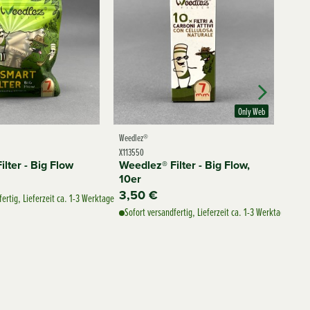
Only Web
Weedlez®
OCB
X113550
X110
lter - Big Flow
Weedlez® Filter - Big Flow,
OCB
10er
50
3,50 €
9,
fertig, Lieferzeit ca. 1-3 Werktage
Sofort versandfertig, Lieferzeit ca. 1-3 Werktage
Sof