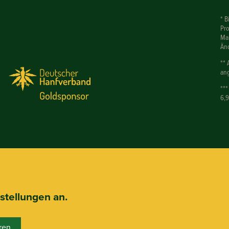
* B
Pr
Mar
Än
** 
ang
***
6,
nstellungen an.
ren