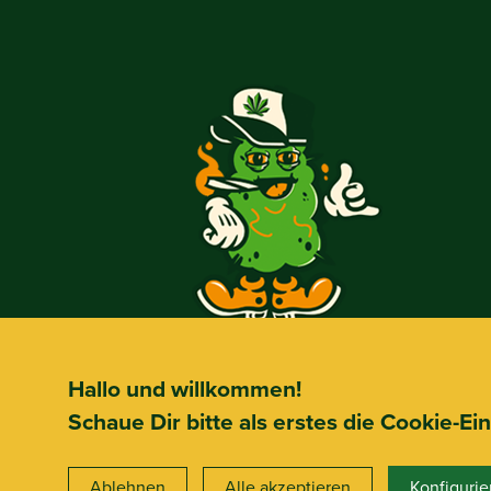
Hallo und willkommen!
Schaue Dir bitte als erstes die Cookie-Ei
Ablehnen
Alle akzeptieren
Konfigurie