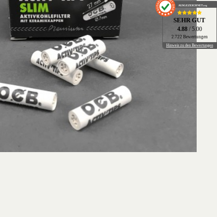
AUSGEZEICHNET
.org
SEHR GUT
4.88
/ 5.00
2.722 Bewertungen
Hinweis zu den Bewertungen