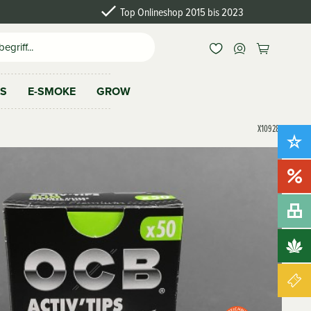
Top Onlineshop 2015 bis 2023
AS
E-SMOKE
GROW
X109281
Neu!
Sale!
Bundles
Brands
Gutscheine