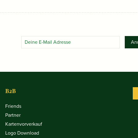
An
B2B
Friends
Partner
Kartenvorverkauf
Logo Download