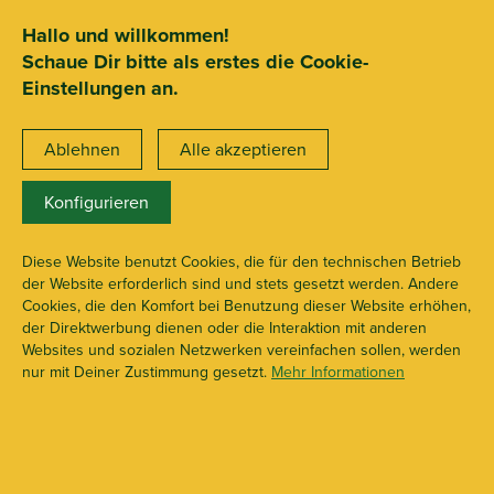
SEHR GUT
ZEICHNET
.org
2.722 Bewertungen
Hinweise
Hallo und willkommen!
Schaue Dir bitte als erstes die Cookie-
15€ Mindestbestellwert
Einstellungen an.
Ablehnen
Alle akzeptieren
Konfigurieren
Tester
X109819
Diese Website benutzt Cookies, die für den technischen Betrieb
der Website erforderlich sind und stets gesetzt werden. Andere
Cookies, die den Komfort bei Benutzung dieser Website erhöhen,
der Direktwerbung dienen oder die Interaktion mit anderen
Websites und sozialen Netzwerken vereinfachen sollen, werden
nur mit Deiner Zustimmung gesetzt.
Mehr Informationen