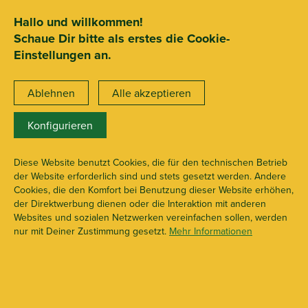
SEHR GUT
ZEICHNET
.org
2.722 Bewertungen
Hinweise
Hallo und willkommen!
Schaue Dir bitte als erstes die Cookie-
15€ Mindestbestellwert
Einstellungen an.
Ablehnen
Alle akzeptieren
Konfigurieren
Zubehör
Diese Website benutzt Cookies, die für den technischen Betrieb
der Website erforderlich sind und stets gesetzt werden. Andere
Cookies, die den Komfort bei Benutzung dieser Website erhöhen,
der Direktwerbung dienen oder die Interaktion mit anderen
Pfeifen & Bubbler
Websites und sozialen Netzwerken vereinfachen sollen, werden
nur mit Deiner Zustimmung gesetzt.
Mehr Informationen
8 Produkte