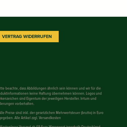
VERTRAG WIDERRUFEN
itte beachte, dass Abbildungen ähnlich sein können und wir für die
oduktinformationen keine Haftung übernehmen können. Logos und
kenzeichen sind Eigentum der jeweiligen Hersteller. Irrtum und
derungen vorbehalten.
Alle Preise sind inkl. der gesetzlichen Mehrwertsteuer (brutto) in Euro
egeben. Alle Artikel zzgl. Versandkosten
 Kostenloser Versand ab 69 Euro Warenwert innerhalb Deutschland,