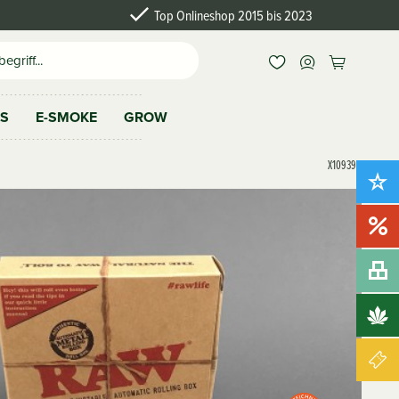
Top Onlineshop 2015 bis 2023
AS
E-SMOKE
GROW
X109390
Neu!
Sale!
Bundles
Brands
Gutscheine