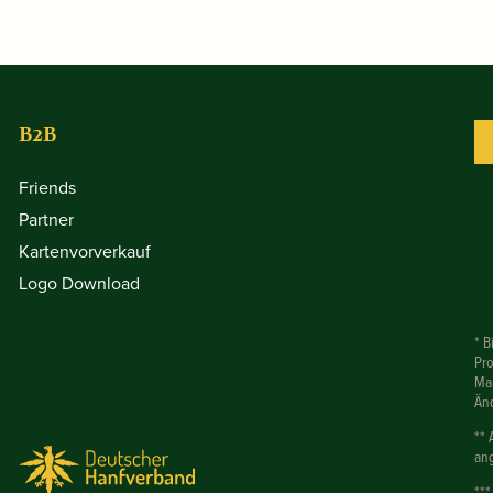
B2B
Friends
Partner
Kartenvorverkauf
Logo Download
* B
Pr
Mar
Än
** 
ang
***