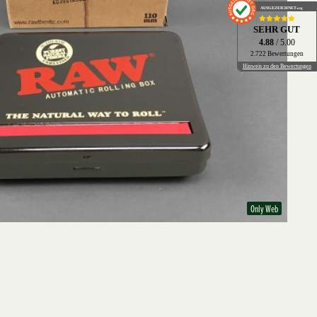
AUSGEZEICHNET
.org
SEHR GUT
4.88
/ 5.00
2.722 Bewertungen
Hinweis zu den Bewertungen
Only Web