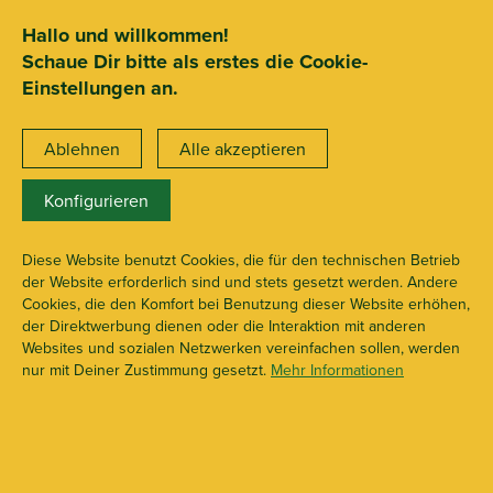
SEHR GUT
ZEICHNET
.org
2.722 Bewertungen
Hinweise
Hallo und willkommen!
Schaue Dir bitte als erstes die Cookie-
15€ Mindestbestellwert
Einstellungen an.
Ablehnen
Alle akzeptieren
Konfigurieren
X107870
Diffusoren
Diese Website benutzt Cookies, die für den technischen Betrieb
der Website erforderlich sind und stets gesetzt werden. Andere
Cookies, die den Komfort bei Benutzung dieser Website erhöhen,
der Direktwerbung dienen oder die Interaktion mit anderen
Websites und sozialen Netzwerken vereinfachen sollen, werden
nur mit Deiner Zustimmung gesetzt.
Mehr Informationen