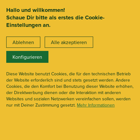
SEHR GUT
ZEICHNET
.org
2.722 Bewertungen
Hinweise
Hallo und willkommen!
Schaue Dir bitte als erstes die Cookie-
15€ Mindestbestellwert
Einstellungen an.
Ablehnen
Alle akzeptieren
Konfigurieren
X113068
Jelly Joker Shop
Diese Website benutzt Cookies, die für den technischen Betrieb
der Website erforderlich sind und stets gesetzt werden. Andere
Cookies, die den Komfort bei Benutzung dieser Website erhöhen,
der Direktwerbung dienen oder die Interaktion mit anderen
Websites und sozialen Netzwerken vereinfachen sollen, werden
nur mit Deiner Zustimmung gesetzt.
Mehr Informationen