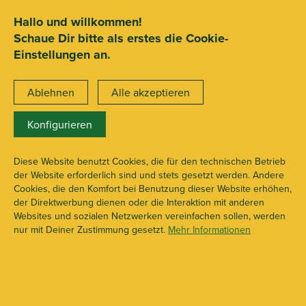
SEHR GUT
ZEICHNET
.org
2.722 Bewertungen
Hinweise
Hallo und willkommen!
Schaue Dir bitte als erstes die Cookie-
15€ Mindestbestellwert
Einstellungen an.
Ablehnen
Alle akzeptieren
Konfigurieren
X113667
Standard Bongs
Diese Website benutzt Cookies, die für den technischen Betrieb
der Website erforderlich sind und stets gesetzt werden. Andere
Cookies, die den Komfort bei Benutzung dieser Website erhöhen,
der Direktwerbung dienen oder die Interaktion mit anderen
Websites und sozialen Netzwerken vereinfachen sollen, werden
nur mit Deiner Zustimmung gesetzt.
Mehr Informationen